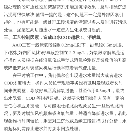
级处理阶段可通过投加絮凝药剂来增加沉降效果，及时排除沉淀
污泥可很快解决;值得一提的是，这个问题不一定是外部因素引
起的，也有可能是一级处理工段沉淀的污泥过多未及时进行污泥
处理，泥层过高后随废水一道进入生化系统引起的。
三、工艺控制因素，造成出水COD超标 1、溶解氧
AAO工艺一般厌氧段控制0.2mg/L以下，缺氧段0.5mg/L以
下(控制好内回流比)好氧段控制在 2-3mg/L，好氧段溶解氧是运
行操作人员根据在线溶氧仪或手动式溶氧检测仪反馈数值的升高
或降低来及时调整风机运行频率或者氧气使用量。
在平时的工作中，我们偶尔会出现进水水量增大或者进水
COD浓度增大，操作人员忙于现场事务没有及时发现或者长时
间未做调整，导致好氧区溶解氧过低，甚至低于0.5mg/L，最终
出水氨氮、COD 等指标超标。这就要求我们操作人员有一定的
责任心和业务技能，尽可能地杜绝此类现象发生;一旦出现此情
况，要及时增加风机频率或者氧气量，并适当降低进水量，若此
现象维持时间较长，则需对二沉池或后续工段进行取样分析，水
质超标则需停止进水并将废水回流处理。