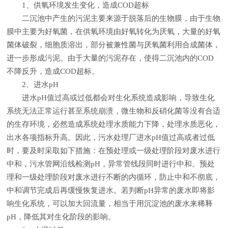
1、供氧环境发生变化，造成COD超标
二沉池中产生的污泥主要来源于脱落后的生物膜，由于生物
膜中主要为好氧菌，在供氧环境由好氧转化为厌氧，大量的好氧
菌体破裂，细胞质溶出，部分被兼性菌与厌氧菌利用合成菌体，
进一步形成污泥。由于大量的污泥存在，使得二沉池内的COD
不降反升，造成COD超标。
2、进水pH
进水pH值过高或过低都会对生化系统造成影响，导致生化
系统无法正常运行甚至系统崩溃，微生物和反硝化菌等没有合适
的生存环境，必然造成系统处理水质能力下降，处理水质恶化，
出水各项指标升高。因此，污水处理厂进水pH值过高或者过低
时，要及时采取如下措施：在预处理或一级处理阶段对废水进行
中和，污水管网沿线检测pH，异常管线段同时进行中和。预处
理和一级处理阶段对废水进行不断的内循环，防止中和不彻底，
中和调节完成后再缓慢恢复进水。若判断pH异常的废水即将影
响生化系统，可以加大回流量，相当于用沉淀池的废水来稀释
pH，降低其对生化阶段的影响。