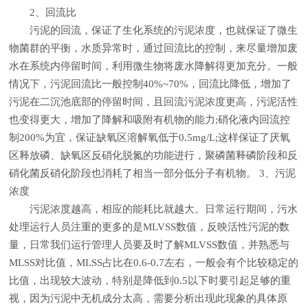
2、回流比
污泥的回流，保证了生化系统的污泥浓度，也就保证了微生
物菌群的平衡，水质异常时，通过回流比的控制，来尽量增加废
水在系统内停留时间，利用微生物将废水降解得更加充分。一般
情况下，污泥回流比一般控制40%~70%，回流比降低，增加了
污泥在二沉池底部的停留时间，且回流污泥浓度更高，污泥活性
也变得更大，增加了降解和吸附有机物的能力;硝化液内回流控
制200%为宜，保证缺氧区溶解氧低于0.5mg/L;这样保证了厌氧
区释放磷、缺氧区反硝化脱氮的功能进行，聚磷菌释磷阶段和反
硝化菌反硝化阶段也消耗了相当一部分低分子有机物。 3、污泥
浓度
污泥浓度越高，相应的能耗比就越大。日常运行期间，污水
处理运行人员注重的更多的是MLVSS数值，反映活性污泥的数
量，日常我们运行管理人员要及时了解MLVSS数值，并熟悉与
MLSS对比值，MLSS占比在0.6-0.7左右，一般会有个比较稳定的
比值，出现较大波动，特别是降低到0.5以下时要引起足够的重
视，因为污泥中无机成分太高，需要分析出现此现象的具体原