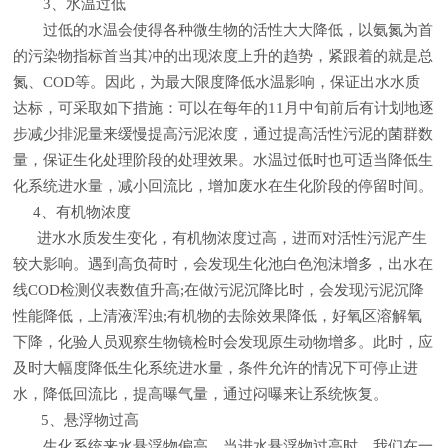
3、水温过低
过低的水温会使得各种微生物的活性大大降低，以氨氮为首
的污染物指标首当其冲的出现浓度上升的趋势，紧跟着的就是总
氮、COD等。因此，为最大限度降低水温影响，保证出水水质
达标，可采取如下措施：可以在每年的11月中旬前后有计划地逐
步减少排泥量来缓慢提高污泥浓度，通过提高活性污泥的菌群数
量，保证生化处理阶段的处理效果。水温过低时也可适当降低生
化系统进水量，减小回流比，增加废水在生化阶段的停留时间。
4、有机物浓度
进水水质发生变化，有机物浓度过高，进而对活性污泥产生
较大影响。遇到高负荷时，会发现生化池白色泡沫增多，出水在
线COD检测仪表数值升高;在做污泥沉降比时，会发现污泥沉降
性能降低，上清液浑浊;有机物的去除效果降低，好氧区溶解氧
下降，化验人员观察生物镜检时会发现原生动物增多。此时，应
及时大幅度降低生化系统进水量，条件允许的情况下可停止进
水，降低回流比，提高曝气量，通过闷曝来让系统恢复。
5、悬浮物过高
生化系统来水悬浮物偏高，当进水悬浮物过高时，我们在一