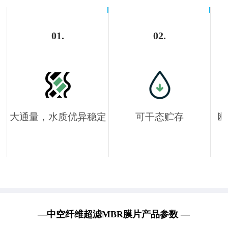
01.
02.
大通量，水质优异稳定
可干态贮存
断
膜丝透水能力强，相同压差
化学性能好，具有永久亲水
下运行通量提升40%。膜丝
性，易于存储、运输和保养
孔径分布均匀，过滤精度
高，出水浊度低于1 NTU，
产出水质高。
实
—中空纤维超滤MBR膜片产品参数 —