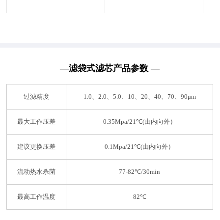
膜丝透水能力强，相同压差
化学性能好，具有永久亲水
下运行通量提升40%
性，易于存储、运输和保养
—滤袋式滤芯产品参数 —
过滤精度
1.0、2.0、5.0、10、20、40、70、90μm
最大工作压差
0.35Mpa/21℃(由内向外）
建议更换压差
0.1Mpa/21℃(由内向外）
流动热水杀菌
77-82℃/30min
最高工作温度
82℃