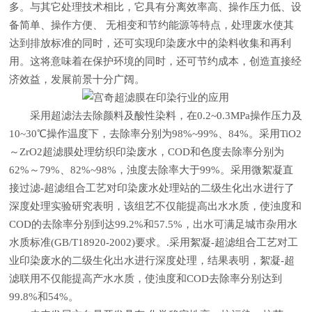
多。与其它处理技术相比，它具有分离效率高、操作压力低、设
备简单、操作方便、 无相变和节约能源等特点，处理废水使其
达到排放标准的同时，还可实现印染废水中的染料收集和再利
用。这将意味着在保护环境的同时，还可节约成本，创造直接经
济效益，发展前景十分广阔。
采用超滤法去除颜料及酸性染料，在0.2~0.3MPa操作压力及
10~30℃操作温度下，去除率分别为98%~99%、84%。采用TiO2
～ZrO2超滤膜处理纺织印染废水，COD和色度去除率分别为
62%～79%、82%~98%，浊度去除率大于99%。采用微絮凝直
接过滤-超滤组合工艺对印染废水处理站的二级生化出水进行了
深度处理实验研究表明，该组艺不仅能提高出水水质，使浊度和
COD的去除率分别到达99.2%和57.5%，出水可满足城市杂用水
水质标准(GB/T18920-2002)要求。.采用絮凝-超滤组合工艺对工
业印染废水的二级生化出水进行深度处理，结果表明，絮凝-超
滤联用不仅能提高产水水质，使浊度和COD去除率分别达到
99.8%和54%。